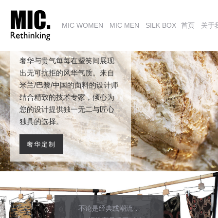
MIC WOMEN
MIC MEN
SILK BOX
首页
关于
奢华与贵气每每在颦笑间展现
出无可抗拒的风华气质。来自
米兰/巴黎/中国的面料的设计师
结合精致的技术专家，倾心为
您的设计提供独一无二与匠心
独具的选择。
奢华定制
不论是经典或潮流，